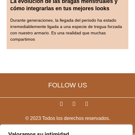
La evolución de las bragas menstruales y
cómo integrarlas en tus mejores looks
Durante generaciones, la llegada del periodo ha estado
irremediablemente ligada a una especie de tregua forzada
con nuestro armario. Es una realidad que muchas
compartimos
FOLLOW US
F
T
Y
a
w
o
c
i
u
© 2023 Todos los derechos reservados.
e
t
t
b
t
u
o
e
b
Valoramos su intimidad