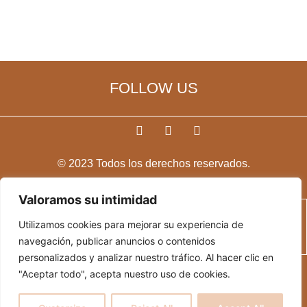
FOLLOW US
F
T
Y
a
w
o
c
i
u
© 2023 Todos los derechos reservados.
e
t
t
b
t
u
o
e
b
Valoramos su intimidad
o
r
e
k
RUBY STAR
Utilizamos cookies para mejorar su experiencia de
-
f
navegación, publicar anuncios o contenidos
personalizados y analizar nuestro tráfico. Al hacer clic en
"Aceptar todo", acepta nuestro uso de cookies.
Politica de cookies
Politica de privacidad